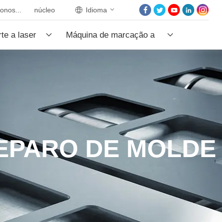
onos...
núcleo
Idioma
CASA
te a laser
Máquina de marcação a
QUEM SOMOS
PRODUTOS
laser
PROJETOS
NOTÍCIA
FALE CONOSCO
REPARO DE MOLDE
NÚCLEO