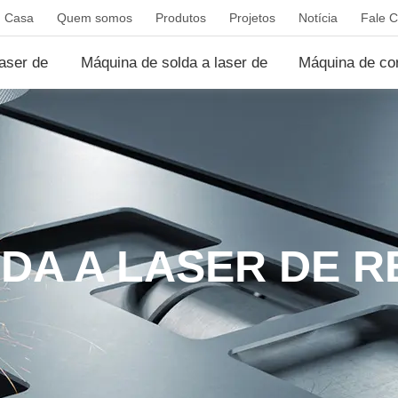
Casa
Quem somos
Produtos
Projetos
Notícia
Fale C
laser de
Máquina de solda a laser de
Máquina de cor
...
CO2
DA A LASER DE 