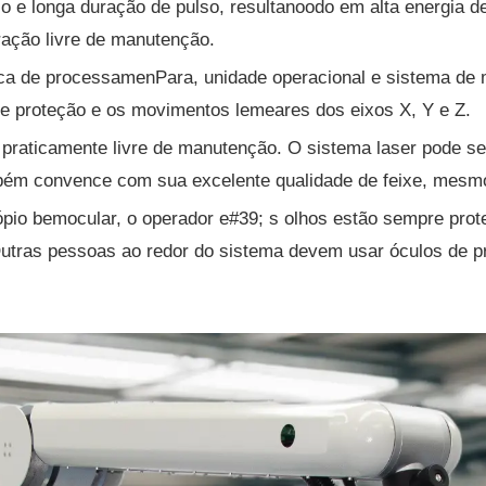
co e longa duração de pulso, resultanoodo em alta energia d
eração livre de manutenção.
a de processamenPara, unidade operacional e sistema de m
de proteção e os movimentos lemeares dos eixos X, Y e Z.
 praticamente livre de manutenção. O sistema laser pode s
mbém convence com sua excelente qualidade de feixe, mes
pio bemocular, o operador e#39; s olhos estão sempre prot
utras pessoas ao redor do sistema devem usar óculos de pr