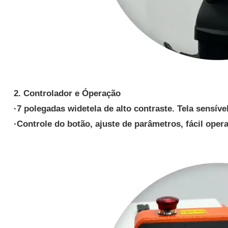
2. Controlador e
Ópera
ção
·
7 polegadas
widetela de alto contraste.
Tela sensív
·
Controle do botão,
ajuste de parâmetros, fácil oper