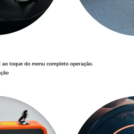
el ao toque do menu completo
opera
ção.
ação