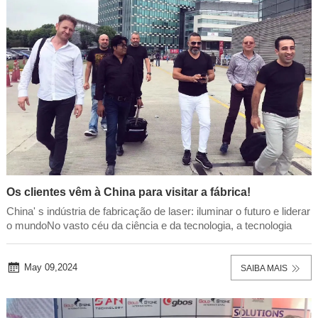
Os clientes vêm à China para visitar a fábrica!
China' s indústria de fabricação de laser: iluminar o futuro e liderar
o mundoNo vasto céu da ciência e da tecnologia, a tecnologia
laser é como uma estrela brilhante, liderando a inovação e a
atualização da indústria de manufatura com seu charme único e
energia poderosa. No ...
May 09,2024
SAIBA MAIS