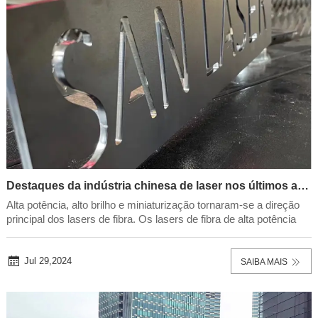
Destaques da indústria chinesa de laser nos últimos anos!
Alta potência, alto brilho e miniaturização tornaram-se a direção
principal dos lasers de fibra. Os lasers de fibra de alta potência
ainda são a direção principal. Várias empresas na China agora
oferecem lasers de fibra de onda contínua (CW) de até 60 kW.
Além disso, o foco na mi...
Jul 29,2024
SAIBA MAIS