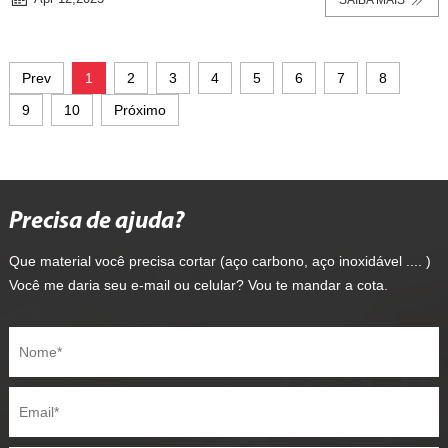
SAIBA MAIS
Prev
1
2
3
4
5
6
7
8
9
10
Próximo
Precisa de ajuda?
Que material você precisa cortar (aço carbono, aço inoxidável .... )
Você me daria seu e-mail ou celular? Vou te mandar a cota.